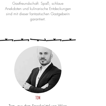
Gastfreundschaft. Spaß, schlaue
Anekdoten und kulinarische Entdeckungen
sind mit dieser fantastischen Gastgeberin
garantiert.
TOM
Tom, aus dem Speckgürtel von Wien