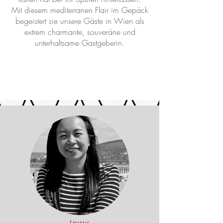
Mit diesem mediterranen Flair im Gepäck
begeistert sie unsere Gäste in Wien als
extrem charmante, souveräne und
unterhaltsame Gastgeberin.