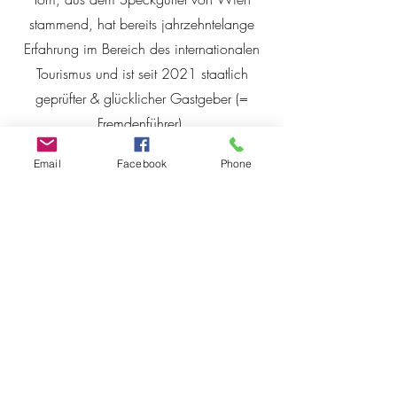
stammend, hat bereits jahrzehntelange
Erfahrung im Bereich des internationalen
Tourismus und ist seit 2021 staatlich
geprüfter & glücklicher Gastgeber (=
Fremdenführer).
Mit seinem profunden Wissen über Wien
Email
Facebook
Phone
und leidenschaftlichem Ess-Know-how
begrüßt er seine Gäste.
Spaß & Unterhaltungs sind bei Toms
Food
Safaris
in Wien garantiert.