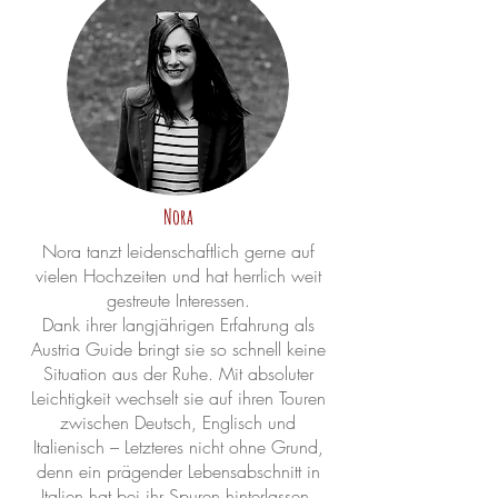
Nora
Nora tanzt leidenschaftlich gerne auf
vielen Hochzeiten und hat herrlich weit
gestreute Interessen.
Dank ihrer langjährigen Erfahrung als
Austria Guide bringt sie so schnell keine
Situation aus der Ruhe. Mit absoluter
Leichtigkeit wechselt sie auf ihren Touren
zwischen Deutsch, Englisch und
Italienisch – Letzteres nicht ohne Grund,
denn ein prägender Lebensabschnitt in
Italien hat bei ihr Spuren hinterlassen.