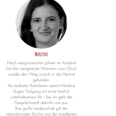
Marlene
Nach ereignisreichen Jahren im Ausland
hat die weitgereiste Wienerin zum Glück
wieder den Weg zurück in die Heimat
gefunden.
Als studierte Historikerin vereint Marlene
klugen Tiefgang mit einer herrlich
unterhaltsamen Art – bei ihr geht der
Gesprächsstoff definitiv nie aus.
Ihre große Leidenschaft gilt der
internationalen Küche und der exzellenten