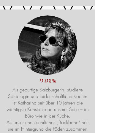
Katharina
Als gebürtige Salzburgerin, studierte
Soziologin und leidenschaftliche Köchin
ist Katharina seit über 10 Jahren die
wichtigste Konstante an unserer Seite – im
Büro wie in der Küche.
Als unser unentbehrliches „Backbone“ hält
sie im Hintergrund die Fäden zusammen