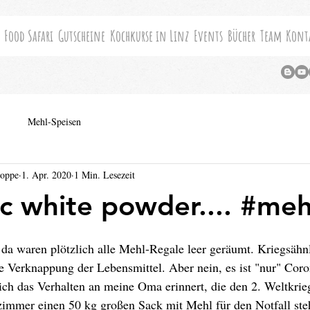
Food Safari
Gutscheine
Kochkurse in Linz
Events
Bücher
Team
Kont
Mehl-Speisen
Hoppe
1. Apr. 2020
1 Min. Lesezeit
c white powder.... #meh
 da waren plötzlich alle Mehl-Regale leer geräumt. Kriegsähn
e Verknappung der Lebensmittel. Aber nein, es ist "nur" Coro
ich das Verhalten an meine Oma erinnert, die den 2. Weltkrieg
mmer einen 50 kg großen Sack mit Mehl für den Notfall steh