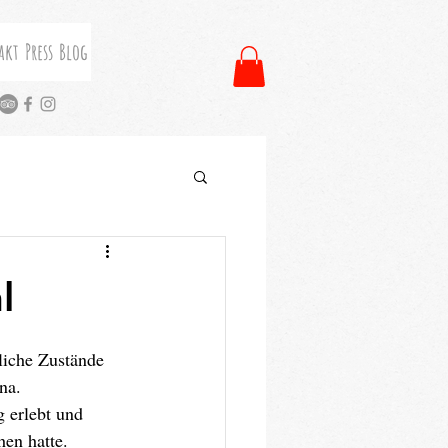
akt
Press
Blog
l
liche Zustände 
na. 
 erlebt und 
en hatte. 