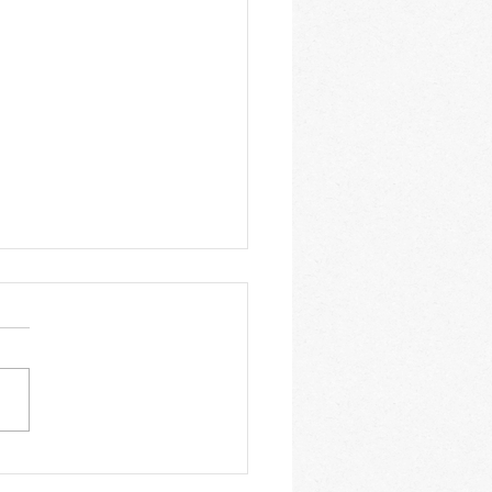
ene Luft: Ricotta-
chen mit Orange