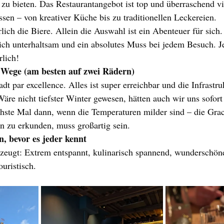
 zu bieten. Das Restaurantangebot ist top und überraschend vie
ssen – von kreativer Küche bis zu traditionellen Leckereien.
lich die Biere. Allein die Auswahl ist ein Abenteuer für sich.
lich unterhaltsam und ein absolutes Muss bei jedem Besuch. Je
rlich! 
 Wege (am besten auf zwei Rädern)
adt par excellence. Alles ist super erreichbar und die Infrastruk
äre nicht tiefster Winter gewesen, hätten auch wir uns sofort 
ste Mal dann, wenn die Temperaturen milder sind – die Gra
n zu erkunden, muss großartig sein.
, bevor es jeder kennt
erzeugt: Extrem entspannt, kulinarisch spannend, wunderschö
uristisch. 