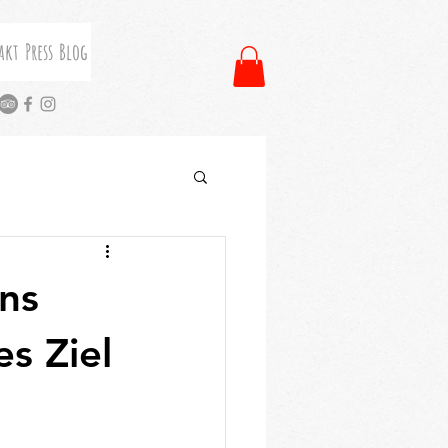
akt
Press
Blog
ns
s Ziel