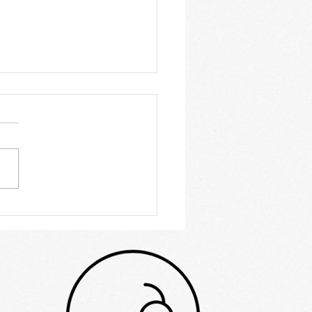
finierte Tipps für ein
ssvolles Prag-
henende