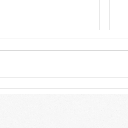
Genialer Vorrats-Tipp:
7 raf
Orangenpulver fürs
genu
Gewürzregal
Woc