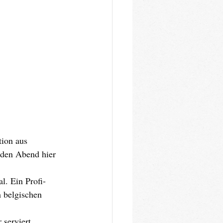
ion aus 
eden Abend hier 
l. Ein Profi-
m belgischen 
serviert 