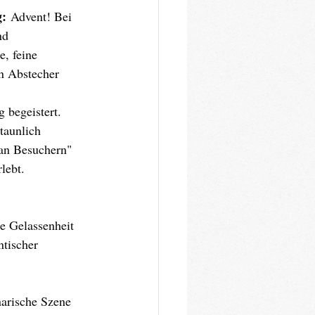
g:
 Advent! Bei 
nd 
e, feine 
n Abstecher 
 begeistert.
taunlich 
 an Besuchern" 
lebt. 
e Gelassenheit 
ntischer 
narische Szene 