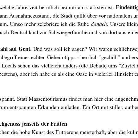
Eindeuti
welche Jahreszeit beruflich bei mir am stärksten ist. 
ann Ausnahmezustand, die Stadt quillt über vor nationalem u
kum. Umso mehr zelebriere ich die Ruhe 
danach
. Unsere klein
 nach Deutschland zur Schwiegerfamilie und von dort aus eine
Wahl auf Gent. 
Und was soll ich sagen? Wir waren schlichtweg
nbegriff eines echten Geheimtipps - herrlich "gechillt" und ers
ie Locals sehen das vielleicht anders (die Debatte ums "Zuviel
stens), aber ich habe es als eine Oase in vielerlei Hinsicht er
spannt. Statt Massentourismus findet man hier eine angenehm
zum entspannten Erkunden einladen. Ein Ort mit stiller, authe
hgenuss jenseits der Fritten
chen die hohe Kunst des Frittierens meisterhaft, aber die kuli