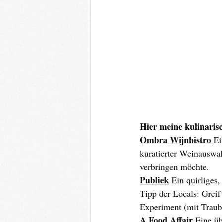
Hier meine kulinaris
Ombra Wijnbistro 
Ei
kuratierter Weinauswah
verbringen möchte.
Publiek
Ein quirliges
Tipp der Locals: Greif
Experiment (mit Traub
A Food Affair
Eine üb