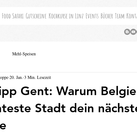
Food Safari
Gutscheine
Kochkurse in Linz
Events
Bücher
Team
Kont
Mehl-Speisen
Hoppe
20. Jan.
3 Min. Lesezeit
ipp Gent: Warum Belgie
teste Stadt dein nächste
te