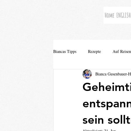
Home
ENGLISH
Biancas Tipps
Rezepte
Auf Reisen
Bianca Gusenbauer-
Geheimt
entspann
sein soll
Aktualisiert:
21. Jan.