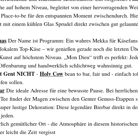
he auf hohem Niveau, begleitet von einer hervorragenden Wei
 Place-to-be für den entspannten Moment zwischendurch. Hier
rt mit einem kühlen Glas Sprudel direkt zwischen gut gelaunt
aas
Der Name ist Programm: Ein wahres Mekka für Käsefans
 lokalem Top-Käse – wir genießen gerade noch die letzten Übe
-Kunst auf höchstem Niveau. „Mon Dieu“ trifft es perfekt: Jede
e Offenbarung und handwerklich schlichtweg wahnsinnig gut.
ht Gent NICHT
Holy Cow
 - 
 bean to bar, fair und - einfach to
fen sollen. 
ar
Die ideale Adresse für eine bewusste Pause. Bei herrliche
 Tee findet der Magen zwischen den Genter Genuss-Etappen st
uper lustige Dekoration: Diese legendäre Bierbar direkt in der
 jeden. 
rlich gemütlicher Ort - die Atmosphäre in diesem historischen 
r leicht die Zeit vergisst